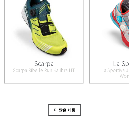
Scarpa
La Sp
Scarpa Ribelle Run Kalibra HT
La Sportiva J
Wom
더 많은 제품