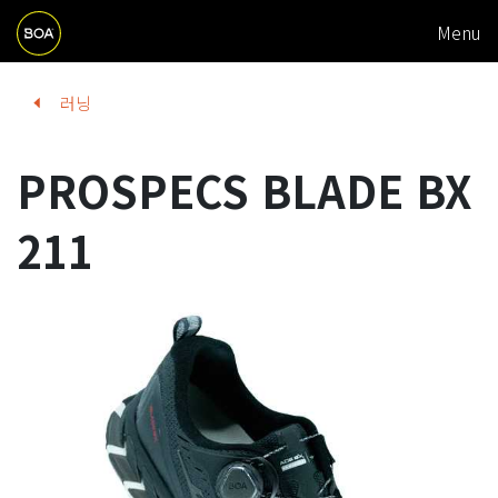
M
Skip to main content
Menu
A
I
Begin main content
러닝
N
N
PROSPECS BLADE BX
A
V
211
I
G
A
T
I
O
N