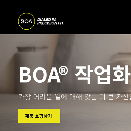
Skip to main content
M
A
Begin main content
I
BOA® 작업화
N
N
가장 어려운 일에 대해 갖는 더 큰 자신
A
제품 쇼핑하기
V