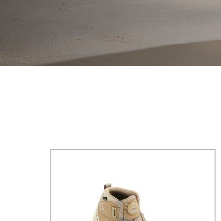
I
G
A
T
I
O
N