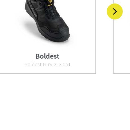
Boldest
Boldest Fury GTX 551