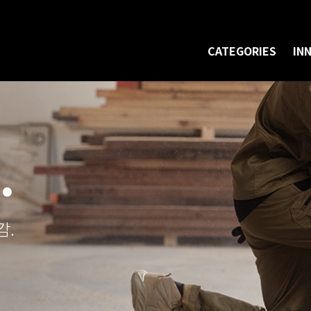
CATEGORIES
IN
.
감.