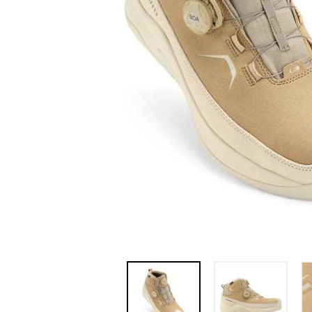
I
G
A
T
I
O
N