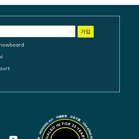
가입
nowboard
ki
ourt