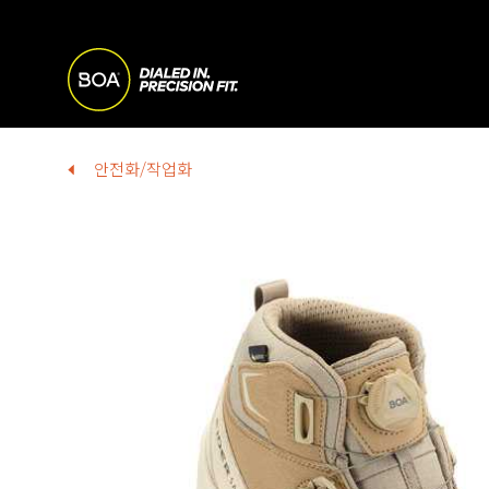
Skip to main content
M
A
Begin main content
안전화/작업화
I
N
N
A
V