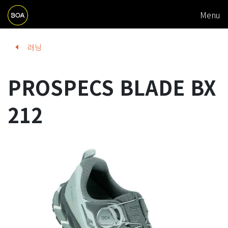
M
Skip to main content
Menu
A
I
Begin main content
러닝
N
N
PROSPECS BLADE BX
A
V
212
I
G
A
T
I
O
N