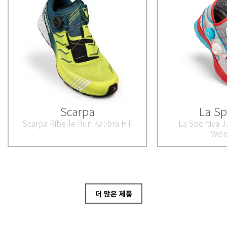
Scarpa
La Sp
Scarpa Ribelle Run Kalibra HT
La Sportiva J
Wom
더 많은 제품