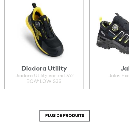
Diadora Utility
Ja
Diadora Utility Vortex DA2
Jalas Exa
BOA® LOW S3S
PLUS DE PRODUITS