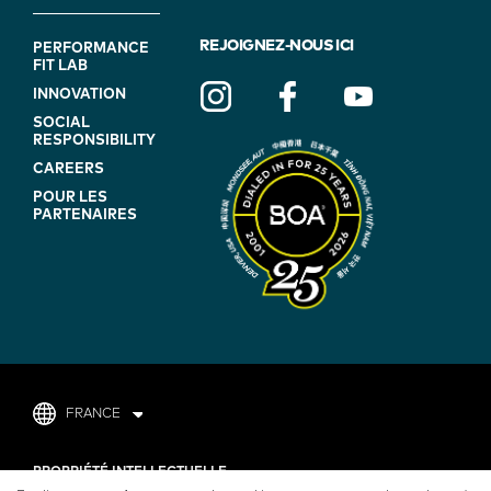
FOOTER
REJOIGNEZ-NOUS ICI
PERFORMANCE
FIT LAB
NAVIGATION
INNOVATION
(ON
SOCIAL
BLUE)
RESPONSIBILITY
CAREERS
POUR LES
PARTENAIRES
FRANCE
FOOTER
PROPRIÉTÉ INTELLECTUELLE