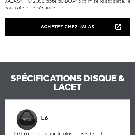
JALAS® TIO 2058 doté du BOA® optimise la stabilité, le
contrôle et la sécurité.
ACHETEZ CHEZ JALAS
SPÉCIFICATIONS DISQUE &
LACET
L6
Le L6 est le disque le plus utilisé de la L-