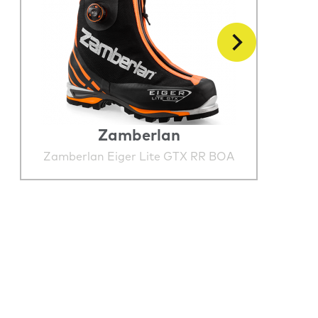
Zamberlan
Zamberlan Eiger Lite GTX RR BOA