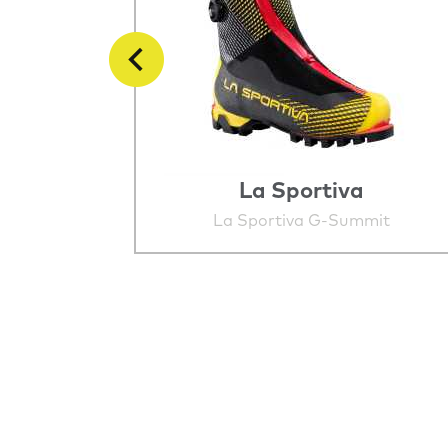
La Sportiva
gh GTX
La Sportiva G-Summit