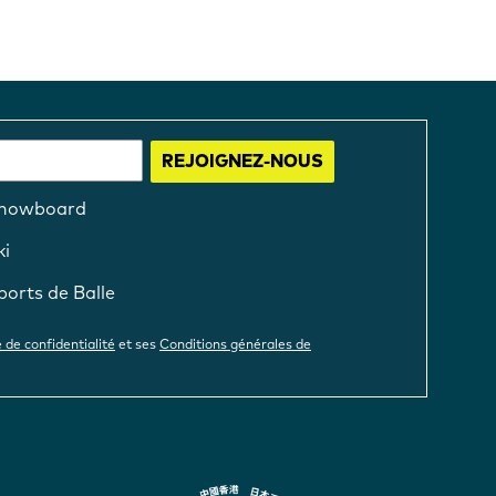
REJOIGNEZ-NOUS
nowboard
ki
ports de Balle
e de confidentialité
et ses
Conditions générales de