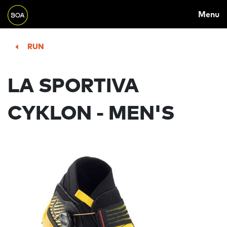
MAIN
Skip to main content
Menu
NAVIGATION
Begin main content
RUN
LA SPORTIVA
CYKLON - MEN'S