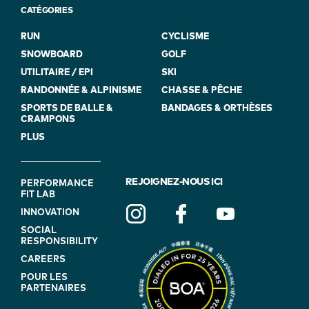
CATÉGORIES
RUN
CYCLISME
SNOWBOARD
GOLF
UTILITAIRE / EPI
SKI
RANDONNÉE & ALPINISME
CHASSE & PÊCHE
SPORTS DE BALLE &
BANDAGES & ORTHÈSES
CRAMPONS
PLUS
FOOTER
REJOIGNEZ-NOUS ICI
PERFORMANCE
FIT LAB
NAVIGATION
INNOVATION
(ON
SOCIAL
BLUE)
RESPONSIBILITY
CAREERS
POUR LES
PARTENAIRES