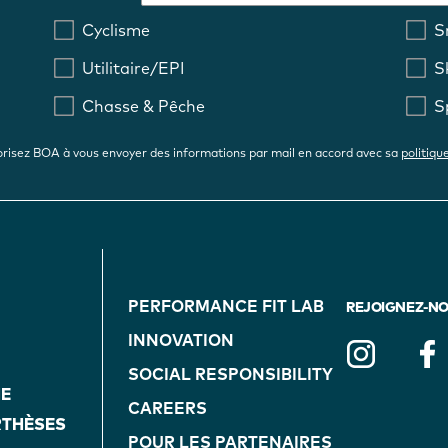
Cyclisme
S
Utilitaire/EPI
S
Chasse & Pêche
S
risez BOA à vous envoyer des informations par mail en accord avec sa
politiqu
FOOTER
PERFORMANCE FIT LAB
NAVIGATION
REJOIGNEZ-NOU
INNOVATION
(ON
SOCIAL RESPONSIBILITY
HE
CAREERS
BLUE)
RTHÈSES
POUR LES PARTENAIRES