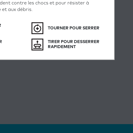
dent contre les chocs et pour résister à
é et aux débris.
R
TOURNER POUR SERRER
R
TIRER POUR DESSERRER
RAPIDEMENT