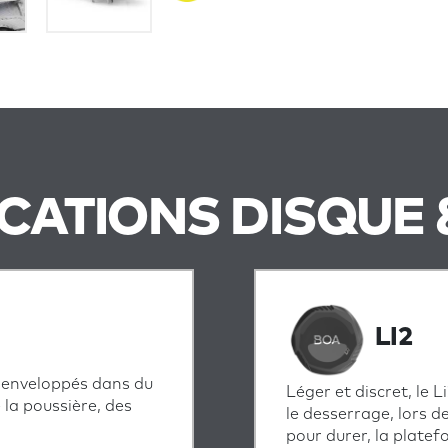
ICATIONS DISQUE 
LI2
le enveloppés dans du
Léger et discret, le 
 la poussière, des
le desserrage, lors 
pour durer, la plate