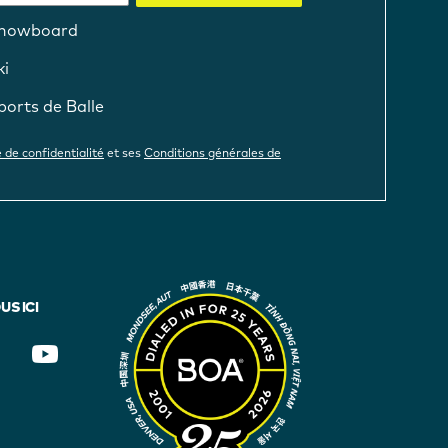
nowboard
ki
ports de Balle
e de confidentialité
et ses
Conditions générales de
S ICI