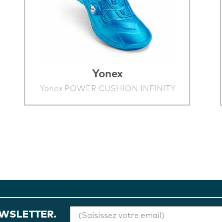
Yonex
Yonex POWER CUSHION INFINITY
EWSLETTER.