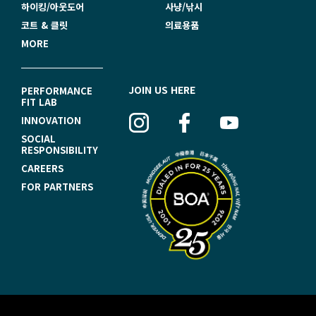
하이킹/아웃도어
사냥/낚시
코트 & 클릿
의료용품
MORE
F
JOIN US HERE
PERFORMANCE
FIT LAB
O
INNOVATION
O
SOCIAL
RESPONSIBILITY
T
CAREERS
E
FOR PARTNERS
R
N
A
V
I