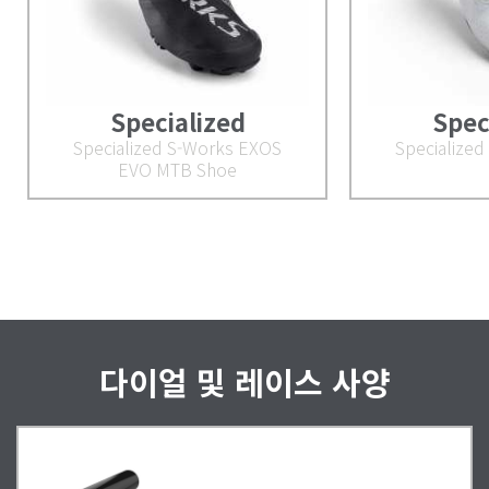
Specialized
Spec
Specialized S-Works EXOS
Specialized
EVO MTB Shoe
다이얼 및 레이스 사양