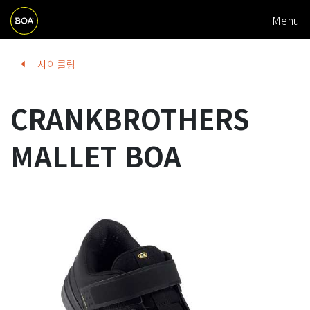
M
Skip to main content
Menu
A
I
Begin main content
사이클링
N
N
CRANKBROTHERS
A
V
MALLET BOA
I
G
A
T
I
O
N