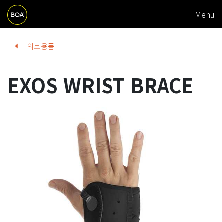
M
Skip to main content
Menu
A
I
Begin main content
의료용품
N
N
EXOS WRIST BRACE
A
V
I
G
A
T
I
O
N