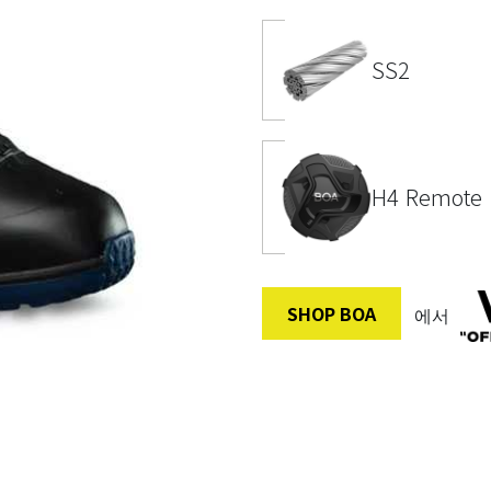
SS2
H4 Remote
SHOP BOA
에서