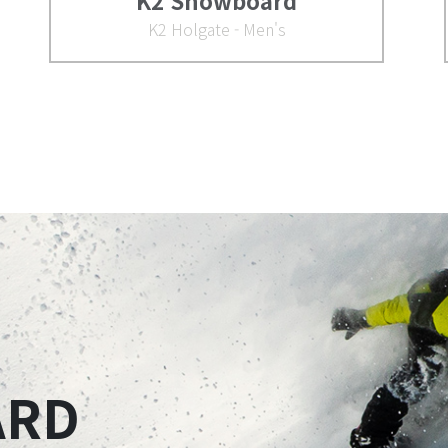
K2 Snowboard
K2 Holgate - Men's
ARD