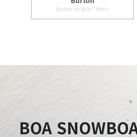
Burton
Burton Ion BOA - Men's
BOA SNOWBO