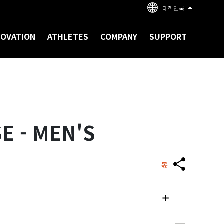
대한민국
NOVATION
ATHLETES
COMPANY
SUPPORT
E - MEN'S
몫