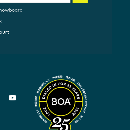
nowboard
ki
ourt