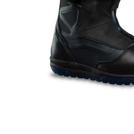
I
G
A
T
I
O
N