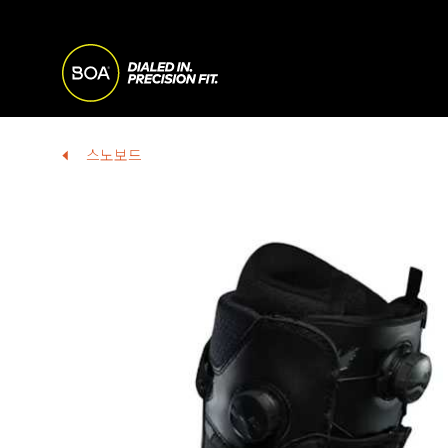
Skip to main content
M
A
Begin main content
스노보드
I
N
N
A
V