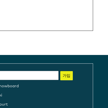
가입
nowboard
ki
ourt