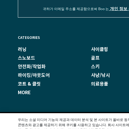
개인 정보 
귀하가 이메일 주소를 제공함으로써 Boa 는
CATEGORIES
러닝
사이클링
스노보드
골프
안전화/작업화
스키
하이킹/아웃도어
사냥/낚시
코트 & 클릿
의료용품
MORE
우리는 소셜 미디어 기능의 제공과 데이터 분석 및 본 사이트가 올바로 
지적재산권
콘텐츠와 광고를 제공하기 위해 쿠키를 사용하고 있습니다. 회사 사이트에
개인정보 보호정책
사이트 이용약관
B