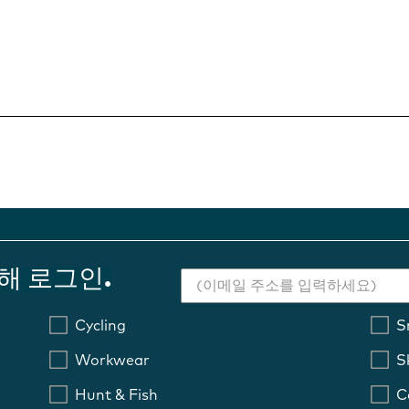
해 로그인.
Cycling
S
Workwear
S
Hunt & Fish
C