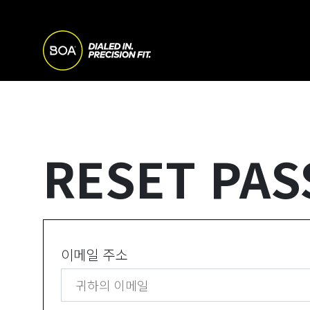
Skip to main content
M
A
Begin main content
I
RESET PA
N
N
A
이메일 주소
V