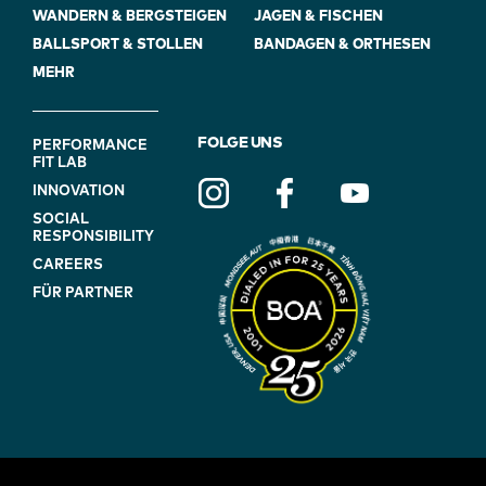
WANDERN & BERGSTEIGEN
JAGEN & FISCHEN
BALLSPORT & STOLLEN
BANDAGEN & ORTHESEN
MEHR
FOOTER
FOLGE UNS
PERFORMANCE
FIT LAB
NAVIGATION
INNOVATION
(ON
SOCIAL
BLUE)
RESPONSIBILITY
CAREERS
FÜR PARTNER