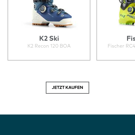
K2 Ski
Fi
K2 Recon 120 BOA
Fischer R
JETZT KAUFEN