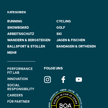
KATEGORIEN
RUNNING
CYCLING
SNOWBOARD
GOLF
ARBEITSSCHUTZ
SKI
WANDERN & BERGSTEIGEN
JAGEN & FISCHEN
BALLSPORT & STOLLEN
BANDAGEN & ORTHESEN
MEHR
FOOTER
FOLGE UNS
PERFORMANCE
FIT LAB
NAVIGATION
INNOVATION
(ON
SOCIAL
BLUE)
RESPONSIBILITY
CAREERS
FÜR PARTNER