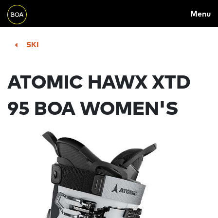
MAIN
Skip to main content
Menu
NAVIGATION
Begin main content
SKI
ATOMIC HAWX XTD
95 BOA WOMEN'S