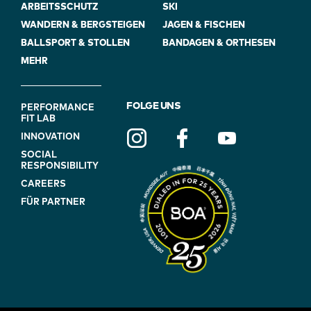
ARBEITSSCHUTZ
SKI
WANDERN & BERGSTEIGEN
JAGEN & FISCHEN
BALLSPORT & STOLLEN
BANDAGEN & ORTHESEN
MEHR
FOOTER
FOLGE UNS
PERFORMANCE
FIT LAB
NAVIGATION
INNOVATION
(ON
SOCIAL
BLUE)
RESPONSIBILITY
CAREERS
FÜR PARTNER