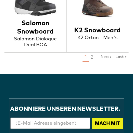
Salomon
K2 Snowboard
Snowboard
K2 Orton - Men's
Salomon Dialogue
Dual BOA
PAGINATION
Page
1
Page
2
Next
Next ›
Last
Last »
page
page
ABONNIERE UNSEREN NEWSLETTER.
MACH MIT