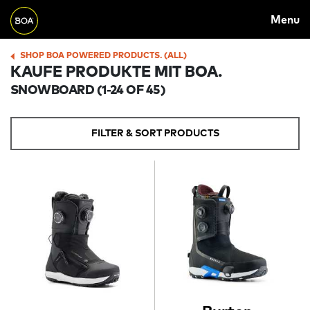
MAIN
Skip to main content
Menu
NAVIGATION
Begin main content
SHOP BOA POWERED PRODUCTS. (ALL)
BREADCRUMB
KAUFE PRODUKTE MIT BOA.
SNOWBOARD
(1-24 OF 45)
FILTER & SORT PRODUCTS