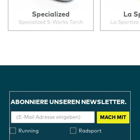
Specialized
La S
Specialized S-Works Torch
La Sportiva
ABONNIERE UNSEREN NEWSLETTER.
MACH MIT
Running
Radsport