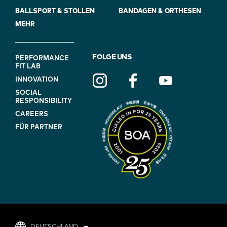
BALLSPORT & STOLLEN
BANDAGEN & ORTHESEN
MEHR
FOOTER
FOLGE UNS
PERFORMANCE
FIT LAB
NAVIGATION
INNOVATION
(ON
SOCIAL
BLUE)
RESPONSIBILITY
CAREERS
FÜR PARTNER
DEUTSCHLAND