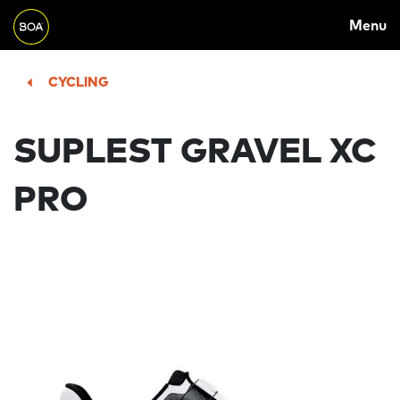
MAIN
Skip to main content
Menu
NAVIGATION
Begin main content
CYCLING
SUPLEST GRAVEL XC
PRO