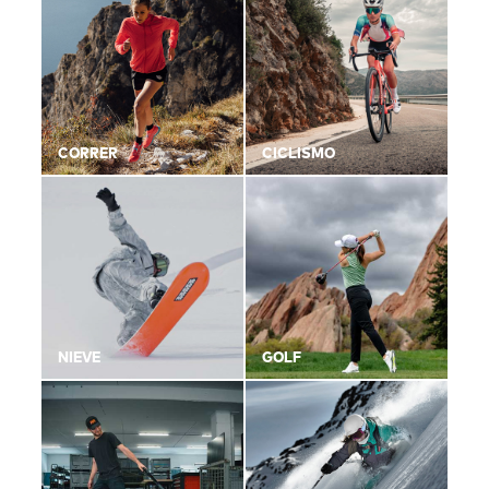
CORRER
CICLISMO
NIEVE
GOLF