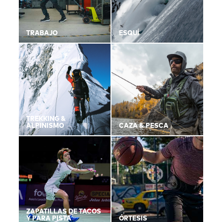
TRABAJO
ESQUÍ
TREKKING &
ALPINISMO
CAZA & PESCA
ZAPATILLAS DE TACOS
Y PARA PISTA
ÓRTESIS