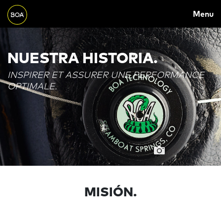
MAIN
Skip to main content
Menu
NAVIGATION
Begin main content
NUESTRA HISTORIA.
INSPIRER ET ASSURER UNE PERFORMANCE
OPTIMALE.
MISIÓN.