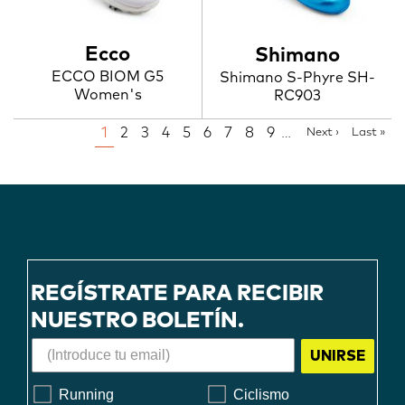
Ecco
Shimano
ECCO BIOM G5
Shimano S-Phyre SH-
Women's
RC903
PAGINATION
Page
1
Page
2
Page
3
Page
4
Page
5
Page
6
Page
7
Page
8
Page
9
…
Next
Next ›
Last
Last »
page
page
REGÍSTRATE PARA RECIBIR
NUESTRO BOLETÍN.
UNIRSE
Running
Ciclismo