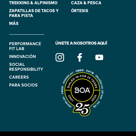
TREKKING & ALPINISMO
CAZA & PESCA
ZAPATILLAS DE TACOS Y
ÓRTESIS
PARA PISTA
MÁS
FOOTER
ÚNETE A NOSOTROS AQUÍ
PERFORMANCE
FIT LAB
NAVIGATION
INNOVACIÓN
(ON
SOCIAL
BLUE)
RESPONSIBILITY
CAREERS
PARA SOCIOS