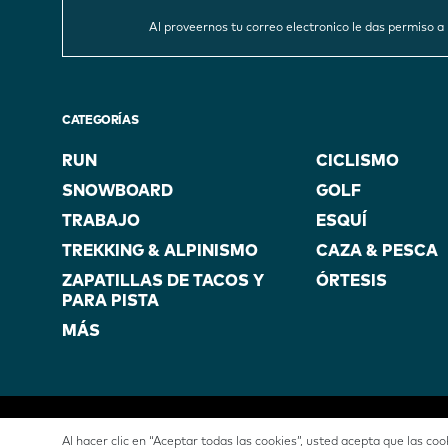
Al proveernos tu correo electronico le das permiso
CATEGORÍAS
RUN
CICLISMO
SNOWBOARD
GOLF
TRABAJO
ESQUÍ
TREKKING & ALPINISMO
CAZA & PESCA
ZAPATILLAS DE TACOS Y
ÓRTESIS
PARA PISTA
MÁS
Al hacer clic en “Aceptar todas las cookies”, usted acepta que las co
PROPIEDAD
POLÍTICA DE