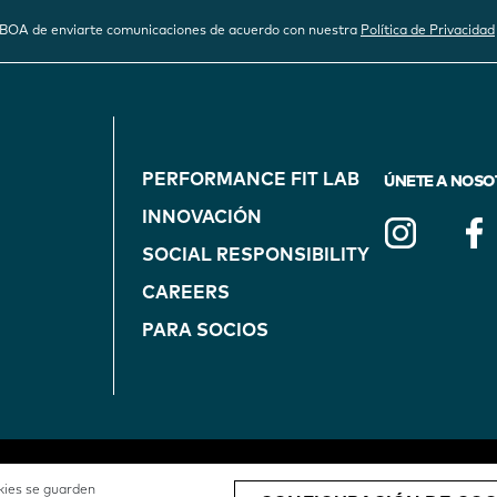
 a BOA de enviarte comunicaciones de acuerdo con nuestra
Política de Privacidad
FOOTER
PERFORMANCE FIT LAB
NAVIGATION
ÚNETE A NOSO
INNOVACIÓN
(ON
SOCIAL RESPONSIBILITY
CAREERS
BLUE)
PARA SOCIOS
okies se guarden
TÉRMINOS DE
AVISO SOBRE
BOAFIT.COM