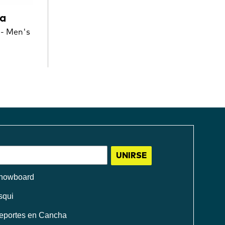
va
 - Men's
UNIRSE
nowboard
squi
eportes en Cancha