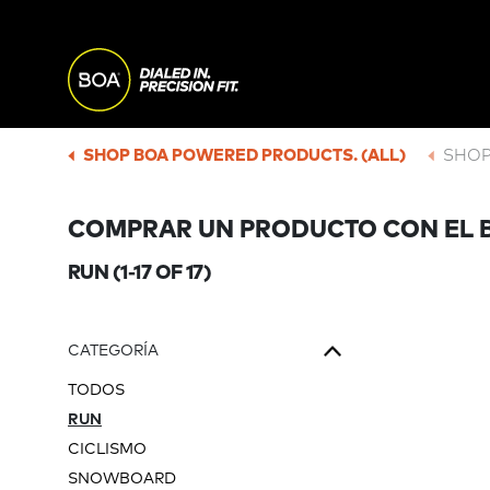
Skip to main content
MAIN
NAVI
Begin main content
SHOP BOA POWERED PRODUCTS. (ALL)
SHOP
BREADCRUMB
COMPRAR UN PRODUCTO CON EL B
RUN
(1-17 OF 17)
CATEGORÍA
TODOS
RUN
CICLISMO
SNOWBOARD