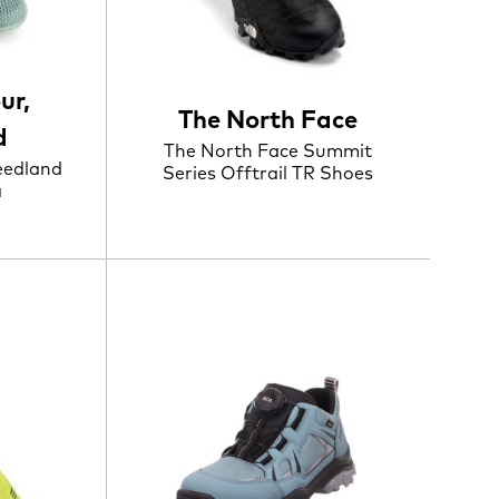
ur,
The North Face
d
The North Face Summit
eedland
Series Offtrail TR Shoes
a