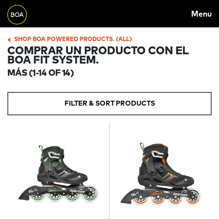
MAIN
Skip to main content
Menu
NAVIGATION
Begin main content
SHOP BOA POWERED PRODUCTS. (ALL)
BREADCRUMB
COMPRAR UN PRODUCTO CON EL
BOA FIT SYSTEM.
MÁS
(1-14 OF 14)
FILTER & SORT PRODUCTS