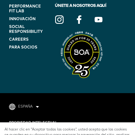
FOOTER
ÚNETE A NOSOTROS AQUÍ
PERFORMANCE
FIT LAB
NAVIGATION
INNOVACIÓN
(ON
SOCIAL
BLUE)
RESPONSIBILITY
CAREERS
PARA SOCIOS
ESPAÑA
FOOTER
PROPIEDAD INTELECTUAL
Al hacer clic en “Aceptar todas las cookies”, usted acepta que las cookies
POLÍTICA DE PRIVACIDAD