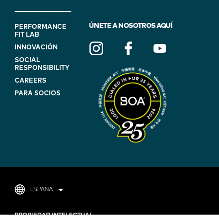
FOOTER
ÚNETE A NOSOTROS AQUÍ
PERFORMANCE
FIT LAB
NAVIGATION
INNOVACIÓN
(ON
SOCIAL
BLUE)
RESPONSIBILITY
CAREERS
PARA SOCIOS
ESPAÑA
FOOTER
PROPIEDAD INTELECTUAL