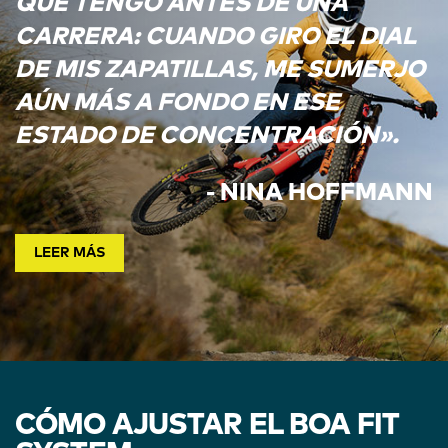
QUE TENGO ANTES DE UNA
CARRERA: CUANDO GIRO EL DIAL
DE MIS ZAPATILLAS, ME SUMERJO
AÚN MÁS A FONDO EN ESE
ESTADO DE CONCENTRACIÓN».
- NINA HOFFMANN
LEER MÁS
CÓMO AJUSTAR EL BOA FIT