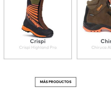
Crispi
Chi
Crispi Highland Pro
Chiruca A
MÁS PRODUCTOS