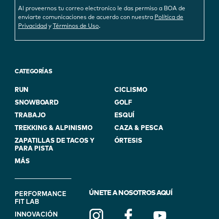
Al proveernos tu correo electronico le das permiso a BOA de
enviarte comunicaciones de acuerdo con nuestra
Política de
.
Privacidad
y
Términos de Uso
CATEGORÍAS
RUN
CICLISMO
SNOWBOARD
GOLF
TRABAJO
ESQUÍ
TREKKING & ALPINISMO
CAZA & PESCA
ZAPATILLAS DE TACOS Y
ÓRTESIS
PARA PISTA
MÁS
FOOTER
ÚNETE A NOSOTROS AQUÍ
PERFORMANCE
FIT LAB
NAVIGATION
INNOVACIÓN