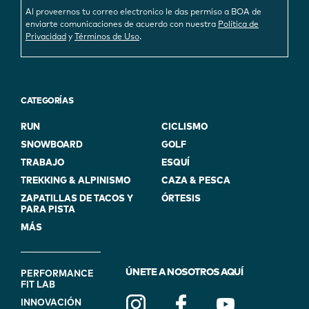
Al proveernos tu correo electronico le das permiso a BOA de
enviarte comunicaciones de acuerdo con nuestra
Política de
.
Privacidad
y
Términos de Uso
CATEGORÍAS
RUN
CICLISMO
SNOWBOARD
GOLF
TRABAJO
ESQUÍ
TREKKING & ALPINISMO
CAZA & PESCA
ZAPATILLAS DE TACOS Y
ÓRTESIS
PARA PISTA
MÁS
FOOTER
ÚNETE A NOSOTROS AQUÍ
PERFORMANCE
FIT LAB
NAVIGATION
INNOVACIÓN