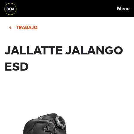
MAIN
Skip to main content
Menu
NAVIGATION
Begin main content
TRABAJO
JALLATTE JALANGO
ESD