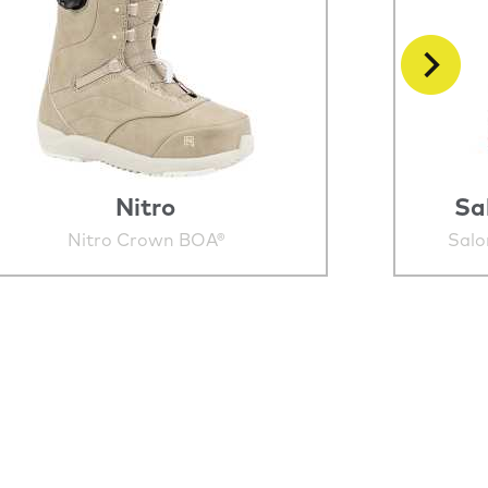
Nitro
Sa
Nitro Crown BOA®
Sal