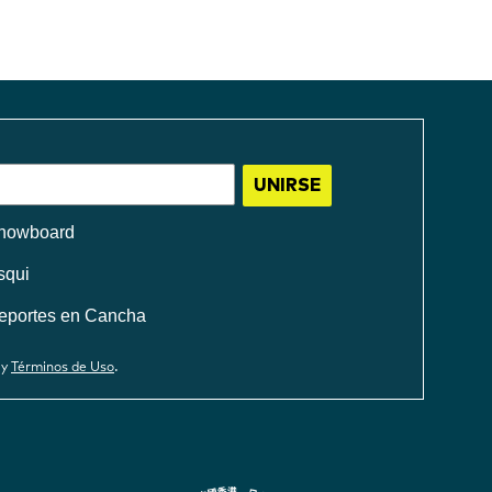
UNIRSE
nowboard
squi
eportes en Cancha
.
y
Términos de Uso