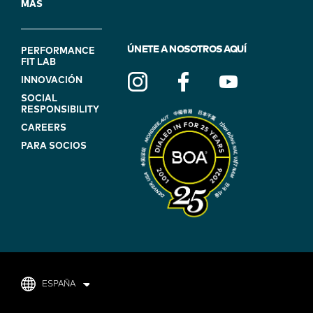
MÁS
FOOTER
ÚNETE A NOSOTROS AQUÍ
PERFORMANCE
FIT LAB
NAVIGATION
INNOVACIÓN
(ON
SOCIAL
BLUE)
RESPONSIBILITY
CAREERS
PARA SOCIOS
ESPAÑA