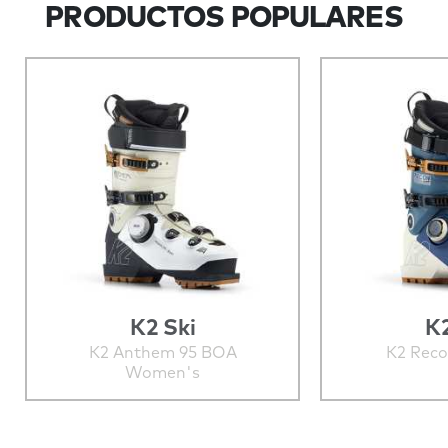
PRODUCTOS POPULARES
K2 Ski
K2
K2 Anthem 95 BOA
K2 Rec
Women's