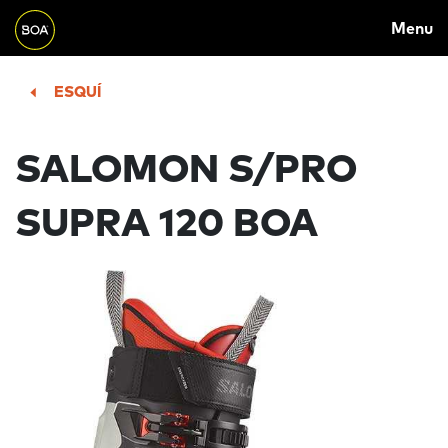
MAIN
Skip to main content
Menu
NAVIGATION
Begin main content
ESQUÍ
SALOMON S/PRO
SUPRA 120 BOA