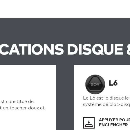
ICATIONS DISQUE 
L6
Le L6 est le disque le
 est constitué de
système de bloc-disq
nt un toucher doux et
APPUYER POU
ENCLENCHER