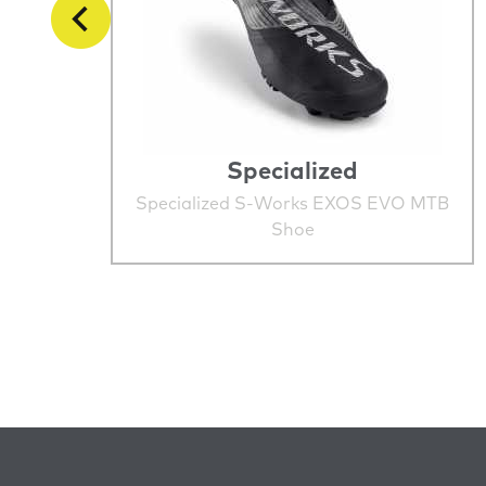
Specialized
Specialized S-Works EXOS EVO MTB
Shoe