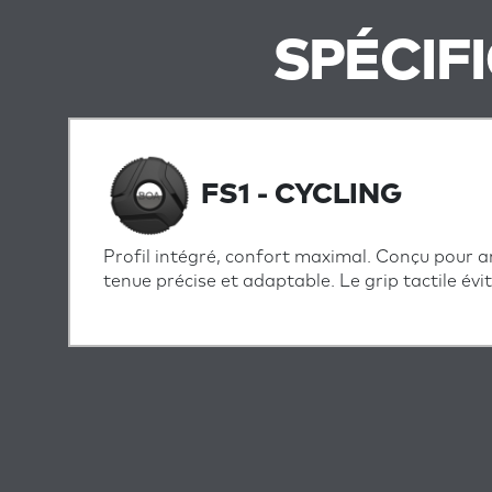
SPÉCIF
FS1 - CYCLING
Profil intégré, confort maximal. Conçu pour am
tenue précise et adaptable. Le grip tactile évi