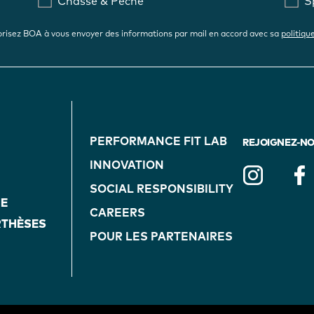
Chasse & Pêche
S
risez BOA à vous envoyer des informations par mail en accord avec sa
politiqu
FOOTER
PERFORMANCE FIT LAB
NAVIGATION
REJOIGNEZ-NOU
INNOVATION
(ON
SOCIAL RESPONSIBILITY
HE
CAREERS
BLUE)
RTHÈSES
POUR LES PARTENAIRES