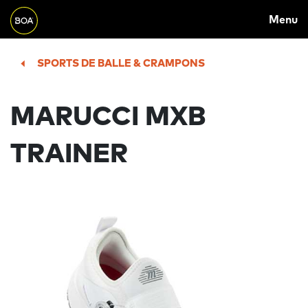
MAIN
Skip to main content
Menu
NAVIGATION
Begin main content
SPORTS DE BALLE & CRAMPONS
MARUCCI MXB
TRAINER