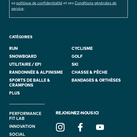
sa
politique de confidentialité
et ses
Conditions générales de
.
service
CATÉGORIES
RUN
CYCLISME
SNOWBOARD
GOLF
UTILITAIRE / EPI
SKI
RANDONNÉE & ALPINISME
CHASSE & PÊCHE
SPORTS DE BALLE &
BANDAGES & ORTHÈSES
CRAMPONS
PLUS
FOOTER
REJOIGNEZ-NOUS ICI
PERFORMANCE
FIT LAB
NAVIGATION
INNOVATION
(ON
SOCIAL