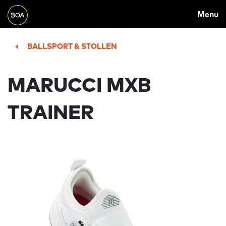
MAIN
Skip to main content
Menu
NAVIGATION
Begin main content
BALLSPORT & STOLLEN
MARUCCI MXB
TRAINER