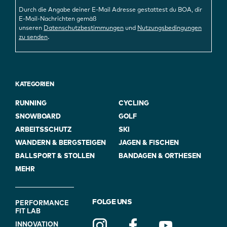
Durch die Angabe deiner E-Mail Adresse gestattest du BOA, dir
E-Mail-Nachrichten gemäß
unseren
Datenschutzbestimmungen
und
Nutzungsbedingungen
.
zu senden
KATEGORIEN
RUNNING
CYCLING
SNOWBOARD
GOLF
ARBEITSSCHUTZ
SKI
WANDERN & BERGSTEIGEN
JAGEN & FISCHEN
BALLSPORT & STOLLEN
BANDAGEN & ORTHESEN
MEHR
FOOTER
FOLGE UNS
PERFORMANCE
FIT LAB
NAVIGATION
INNOVATION