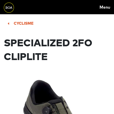
MAIN
Skip to main content
Menu
NAVIGATION
Begin main content
CYCLISME
SPECIALIZED 2FO
CLIPLITE