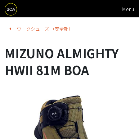
M
Skip to main content
Menu
A
I
Begin main content
ワークシューズ （安全靴）
N
N
MIZUNO ALMIGHTY
A
V
HWII 81M BOA
I
G
A
T
I
O
N