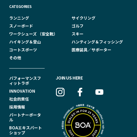
CATEGORIES
ランニング
サイクリング
スノーボード
ゴルフ
ワークシューズ （安全靴）
スキー
ハイキング＆登山
ハンティング＆フィッシング
コートスポーツ
医療装具／サポーター
その他
F
JOIN US HERE
パフォーマンスフ
ィットラボ
O
INNOVATION
O
社会的責任
T
採用情報
パートナーポータ
E
ル
R
BOAエキスパート
ショップ