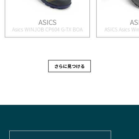
ASICS
AS
Asics WINJOB CP604 G-TX BOA
ASICS Asics Wi
さらに見つける