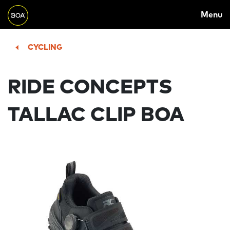
MAIN
Skip to main content
Menu
NAVIGATION
Begin main content
CYCLING
RIDE CONCEPTS
TALLAC CLIP BOA