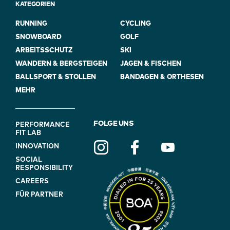
KATEGORIEN
RUNNING
CYCLING
SNOWBOARD
GOLF
ARBEITSSCHUTZ
SKI
WANDERN & BERGSTEIGEN
JAGEN & FISCHEN
BALLSPORT & STOLLEN
BANDAGEN & ORTHESEN
MEHR
FOOTER
FOLGE UNS
PERFORMANCE
FIT LAB
NAVIGATION
INNOVATION
(ON
SOCIAL
BLUE)
RESPONSIBILITY
CAREERS
FÜR PARTNER