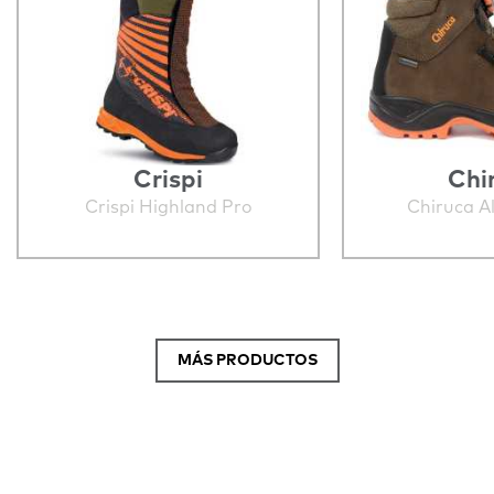
Crispi
Chi
Crispi Highland Pro
Chiruca A
MÁS PRODUCTOS