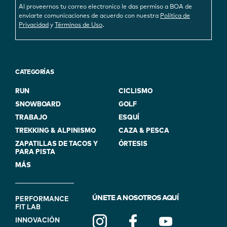
Al proveernos tu correo electronico le das permiso a BOA de
enviarte comunicaciones de acuerdo con nuestra
Política de
.
Privacidad
y
Términos de Uso
CATEGORÍAS
RUN
CICLISMO
SNOWBOARD
GOLF
TRABAJO
ESQUÍ
TREKKING & ALPINISMO
CAZA & PESCA
ZAPATILLAS DE TACOS Y
ÓRTESIS
PARA PISTA
MÁS
FOOTER
ÚNETE A NOSOTROS AQUÍ
PERFORMANCE
FIT LAB
NAVIGATION
INNOVACIÓN