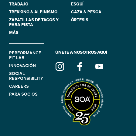
TRABAJO
ESQUÍ
TREKKING & ALPINISMO
CAZA & PESCA
ZAPATILLAS DE TACOS Y
ÓRTESIS
PARA PISTA
MÁS
FOOTER
ÚNETE A NOSOTROS AQUÍ
PERFORMANCE
FIT LAB
NAVIGATION
INNOVACIÓN
(ON
SOCIAL
BLUE)
RESPONSIBILITY
CAREERS
PARA SOCIOS