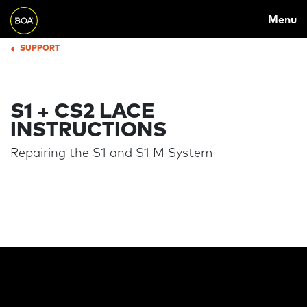
MAIN
Skip to main content
Menu
NAVIGATION
Begin main content
SUPPORT
BREADCRUMB
S1 + CS2 LACE
INSTRUCTIONS
Repairing the S1 and S1 M System