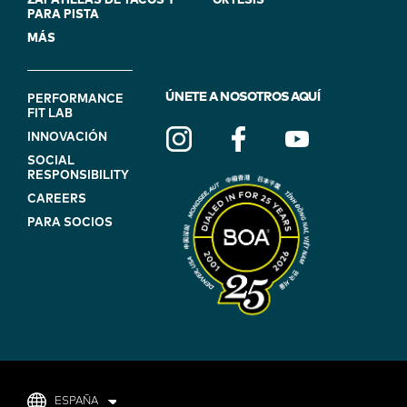
ZAPATILLAS DE TACOS Y
ÓRTESIS
PARA PISTA
MÁS
FOOTER
ÚNETE A NOSOTROS AQUÍ
PERFORMANCE
FIT LAB
NAVIGATION
INNOVACIÓN
(ON
SOCIAL
BLUE)
RESPONSIBILITY
CAREERS
PARA SOCIOS
ESPAÑA