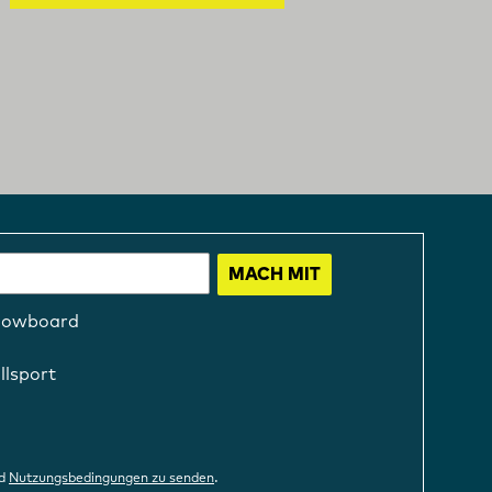
MACH MIT
nowboard
llsport
.
d
Nutzungsbedingungen zu senden