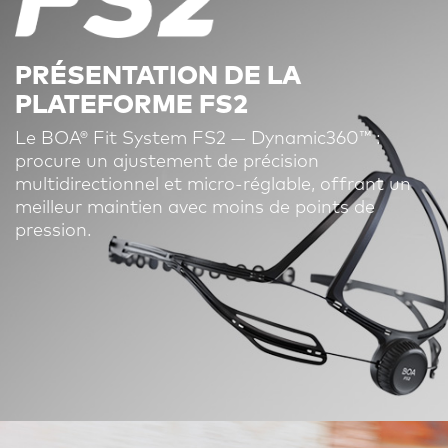
PRÉSENTATION DE LA
PLATEFORME FS2
Le BOA® Fit System FS2 — Dynamic360™ :
procure un ajustement de précision
multidirectionnel et micro-réglable, offrant un
meilleur maintien avec moins de points de
pression.