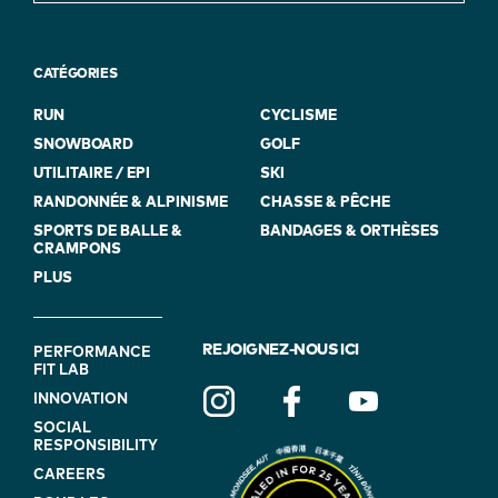
CATÉGORIES
RUN
CYCLISME
SNOWBOARD
GOLF
UTILITAIRE / EPI
SKI
RANDONNÉE & ALPINISME
CHASSE & PÊCHE
SPORTS DE BALLE &
BANDAGES & ORTHÈSES
CRAMPONS
PLUS
FOOTER
REJOIGNEZ-NOUS ICI
PERFORMANCE
FIT LAB
NAVIGATION
INNOVATION
(ON
SOCIAL
BLUE)
RESPONSIBILITY
CAREERS