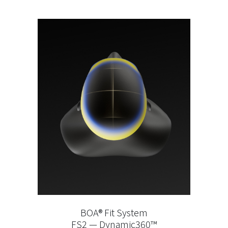
BOA® Fit System
FS2 — Dynamic360™