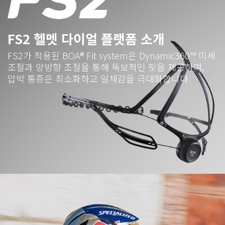
FS2
헬멧 다이얼 플랫폼 소개
FS2
가 적용된
BOA® Fit system
은
Dynamic360™
미세
조절과 양방향 조절을 통해 독보적인 핏을 제공하며
,
압박 통증은 최소화하고 일체감을 극대화합니다
.