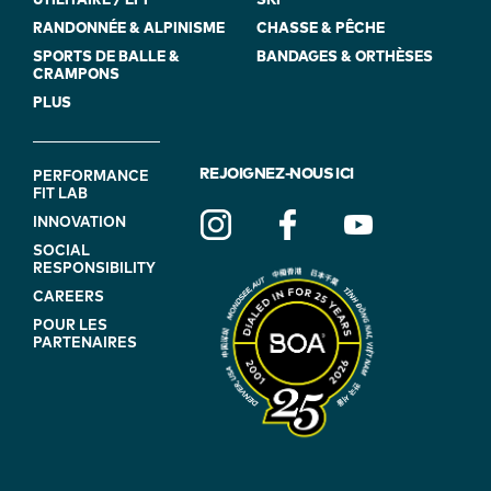
UTILITAIRE / EPI
SKI
RANDONNÉE & ALPINISME
CHASSE & PÊCHE
SPORTS DE BALLE &
BANDAGES & ORTHÈSES
CRAMPONS
PLUS
FOOTER
REJOIGNEZ-NOUS ICI
PERFORMANCE
FIT LAB
NAVIGATION
INNOVATION
(ON
SOCIAL
BLUE)
RESPONSIBILITY
CAREERS
POUR LES
PARTENAIRES