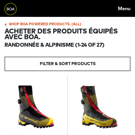
MAIN
Skip to main content
Menu
NAVIGATION
Begin main content
SHOP BOA POWERED PRODUCTS. (ALL)
BREADCRUMB
ACHETER DES PRODUITS ÉQUIPÉS
AVEC BOA.
RANDONNÉE & ALPINISME
(1-24 OF 27)
FILTER & SORT PRODUCTS