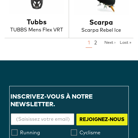
Tubbs
Scarpa
TUBBS Mens Flex VRT
Scarpa Rebel Ice
PAGINATION
Page
1
Page
2
Next
Next ›
Last
Last »
page
page
INSCRIVEZ-VOUS À NOTRE
NEWSLETTER.
REJOIGNEZ-NOUS
Running
Cyclisme