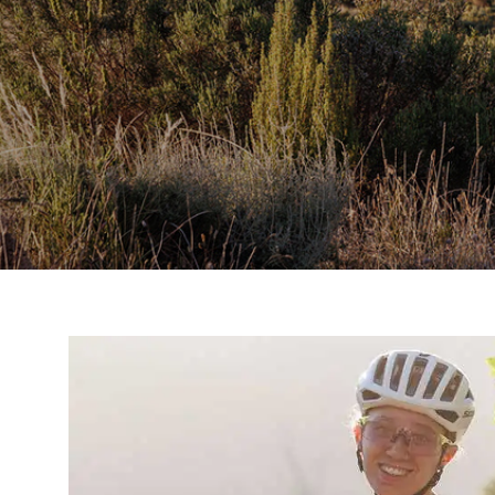
C
I
R
G
U
A
M
T
B
I
O
N