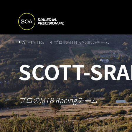
Skip to main content
M
A
Begin main content
B
ATHLETES
プロのMTB RACINGチーム
I
R
SCOTT-SR
N
E
N
A
プロのMTB Racingチーム
A
D
V