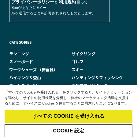
プライバシーポリシー
利用規約
と
従って
BoaがあなたにEメー
ルを送信することを許可されされたものとします。
CATEGORIES
ランニング
サイクリング
スノーボード
ゴルフ
ワークシューズ （安全靴）
スキー
ハイキング＆登山
ハンティング＆フィッシング
コートスポーツ
医療装具／サポーター
その他
「すべての Cookie を受け入れる」をクリックすると、サイトナビゲーション
を強化し、サイトの使用状況を分析し、弊社のマーケティング活動を支援す
るために、デバイスに Cookie を保存することに同意したことになります。
F
JOIN US HERE
パフォーマンスフ
すべての COOKIE を受け入れる
ィットラボ
O
INNOVATION
COOKIE 設定
O
社会的責任