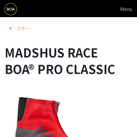
M
Skip to main content
Menu
A
I
Begin main content
スキー
N
N
MADSHUS RACE
A
V
BOA® PRO CLASSIC
I
G
A
T
I
O
N