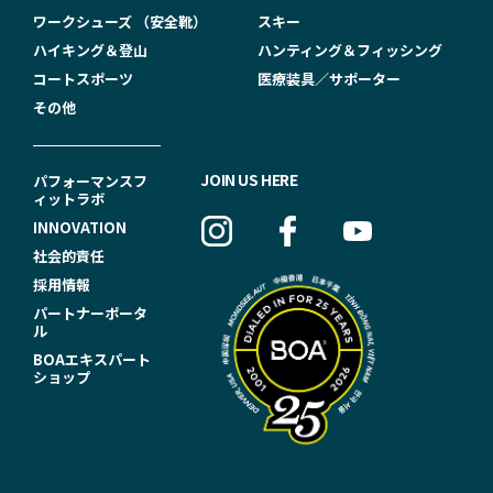
ワークシューズ （安全靴）
スキー
ハイキング＆登山
ハンティング＆フィッシング
コートスポーツ
医療装具／サポーター
その他
F
JOIN US HERE
パフォーマンスフ
ィットラボ
O
INNOVATION
O
社会的責任
T
採用情報
パートナーポータ
E
ル
R
BOAエキスパート
ショップ
N
A
V