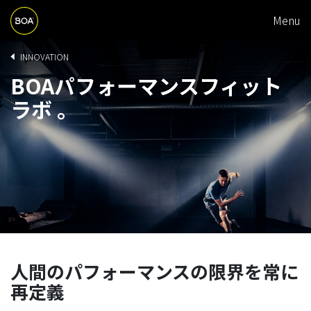
M
Skip to main content
Menu
A
Begin main content
I
B
INNOVATION
N
BOAパフォーマンスフィット
R
N
ラボ 。
E
A
A
V
D
I
C
G
R
A
U
T
M
I
B
人間のパフォーマンスの限界を常に
O
再定義
N