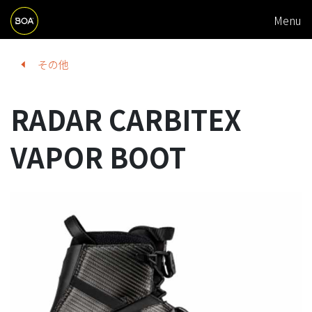
M
Skip to main content
Menu
A
I
Begin main content
その他
N
N
RADAR CARBITEX
A
V
VAPOR BOOT
I
G
A
T
I
O
N