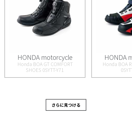
HONDA motorcycle
HONDA mo
Honda BOA GT COMFORT
Honda BOA R
SHOES 0SYTT-Y71
0SYT
さらに見つける