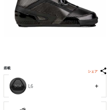
搭載
シェア
L6