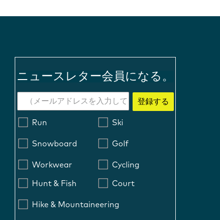
ニュースレター会員になる。
登録する
Run
Ski
Snowboard
Golf
Workwear
Cycling
Hunt & Fish
Court
Hike & Mountaineering