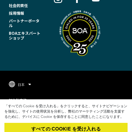
O
社会的責任
T
採用情報
パートナーポータ
E
ル
R
BOAエキスパート
ショップ
N
A
V
I
G
日本
A
F
T
知的財産権
O
「すべての Cookie を受け入れる」をクリックすると、サイトナビゲーション
I
プライバシーポリシー
を強化し、サイトの使用状況を分析し、弊社のマーケティング活動を支援す
O
るために、デバイスに Cookie を保存することに同意したことになります。
O
利用規約
T
すべての COOKIE を受け入れる
COOKIE 通知