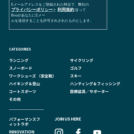
Eメールアドレスをご登録された時点で、弊社の
プライバシーポリシー
利用規約
と
従って
BoaがあなたにEメー
ルを送信することを許可されされたものとします。
CATEGORIES
ランニング
サイクリング
スノーボード
ゴルフ
ワークシューズ （安全靴）
スキー
ハイキング＆登山
ハンティング＆フィッシング
コートスポーツ
医療装具／サポーター
その他
F
JOIN US HERE
パフォーマンスフ
ィットラボ
O
INNOVATION