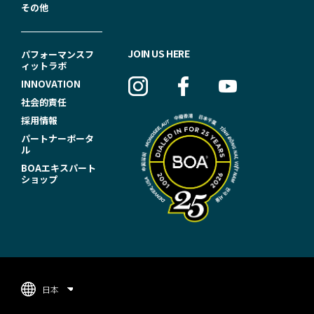
その他
F
JOIN US HERE
パフォーマンスフ
ィットラボ
O
INNOVATION
O
社会的責任
T
採用情報
パートナーポータ
E
ル
R
BOAエキスパート
ショップ
N
A
V
I
G
日本
A