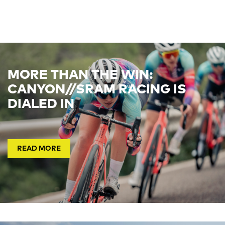
MORE THAN THE WIN:
CANYON//SRAM RACING IS
DIALED IN
READ MORE