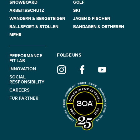
SNOWBOARD
GOLF
ARBEITSSCHUTZ
SKI
WANDERN & BERGSTEIGEN
JAGEN & FISCHEN
BALLSPORT & STOLLEN
BANDAGEN & ORTHESEN
MEHR
FOOTER
FOLGE UNS
PERFORMANCE
FIT LAB
NAVIGATION
INNOVATION
(ON
SOCIAL
BLUE)
RESPONSIBILITY
CAREERS
FÜR PARTNER