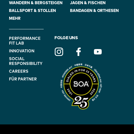
WANDERN & BERGSTEIGEN
JAGEN & FISCHEN
BALLSPORT & STOLLEN
BANDAGEN & ORTHESEN
MEHR
FOOTER
FOLGE UNS
PERFORMANCE
FIT LAB
NAVIGATION
INNOVATION
(ON
SOCIAL
BLUE)
RESPONSIBILITY
CAREERS
FÜR PARTNER