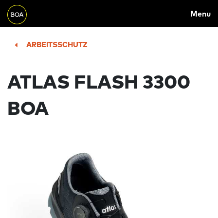
MAIN
Skip to main content
Menu
NAVIGATION
Begin main content
ARBEITSSCHUTZ
ATLAS FLASH 3300
BOA