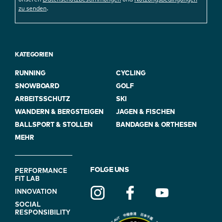
unseren
Datenschutzbestimmungen
und
Nutzungsbedingungen
.
zu senden
KATEGORIEN
RUNNING
CYCLING
SNOWBOARD
GOLF
ARBEITSSCHUTZ
SKI
WANDERN & BERGSTEIGEN
JAGEN & FISCHEN
BALLSPORT & STOLLEN
BANDAGEN & ORTHESEN
MEHR
FOOTER
FOLGE UNS
PERFORMANCE
FIT LAB
NAVIGATION
INNOVATION
(ON
SOCIAL
BLUE)
RESPONSIBILITY