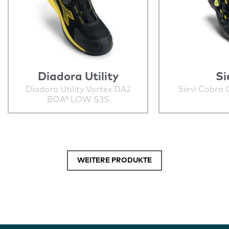
Diadora Utility
Si
Diadora Utility Vortex DA2
Sievi Cobra 
BOA® LOW S3S
WEITERE PRODUKTE