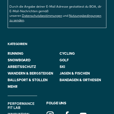
Durch die Angabe deiner E-Mail Adresse gestattest du BOA, dir
E-Mail-Nachrichten gemäß
unseren
Datenschutzbestimmungen
und
Nutzungsbedingungen
.
zu senden
KATEGORIEN
RUNNING
CYCLING
SNOWBOARD
GOLF
ARBEITSSCHUTZ
SKI
WANDERN & BERGSTEIGEN
JAGEN & FISCHEN
BALLSPORT & STOLLEN
BANDAGEN & ORTHESEN
MEHR
FOOTER
FOLGE UNS
PERFORMANCE
FIT LAB
NAVIGATION