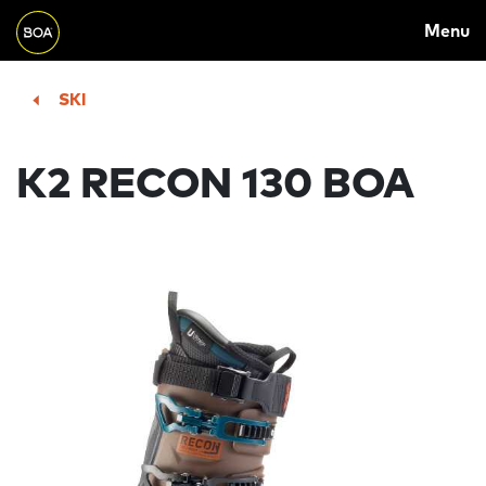
MAIN
Skip to main content
Menu
NAVIGATION
Begin main content
SKI
K2 RECON 130 BOA