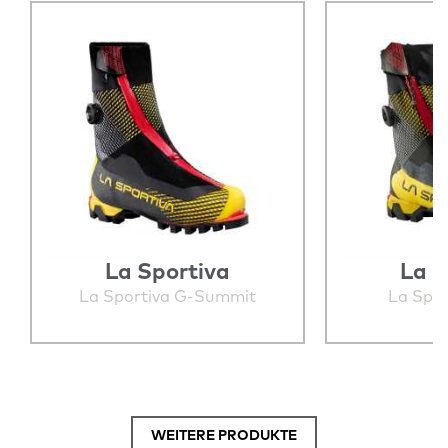
La Sportiva
La S
La Sportiva G-Summit
La Spor
WEITERE PRODUKTE