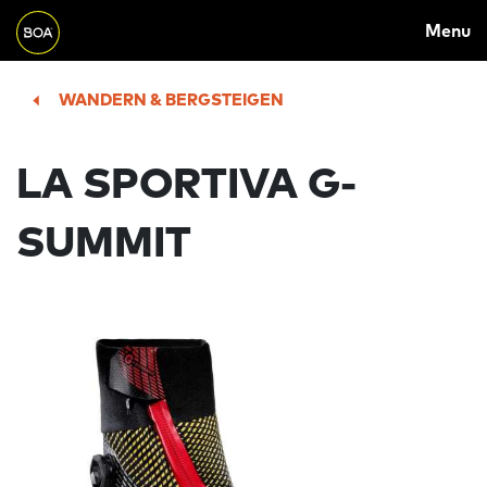
MAIN
Skip to main content
Menu
NAVIGATION
Begin main content
WANDERN & BERGSTEIGEN
LA SPORTIVA G-
SUMMIT